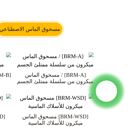
مسحوق الماس الاصطناعي
الطين اللف الماس
الماس متعدد البلورات
[BRM-A] / مسحوق الماس
الدرجة الاقتصادية / درجة المنشار
در
الماسية
ميكرون من سلسلة ممتلئ الجسم
أقراص رفرف الماس وCBN
[BRM-WSD] مسحوق الماس
مط
ميكرون للأسلاك الماسية