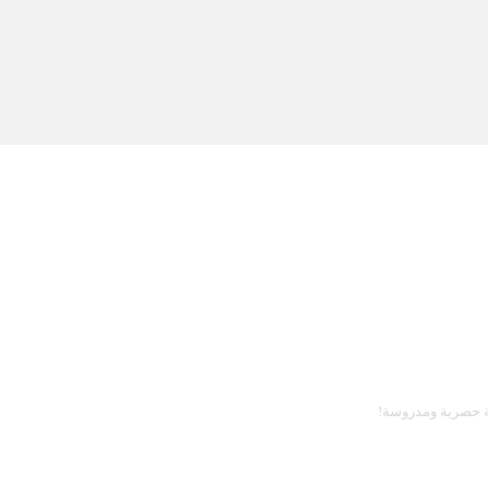
دمة حصرية ومدروسة!