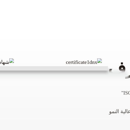
رف
لية النمو