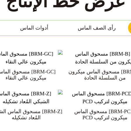
عرض خط الإنتاج
رأى الصف الماس
أدوات الماس
معجون اللف الماسي
أحزمة الصنفرة الماسية / CBN
جة متوسطة / درجة منشار
PCBN (نيتريد البورون المكعب
[BRM-B] مسحوق الماس ميكرون
[BRM-GC] مسحوق الما
درجة ممتازة / درجة منشار ا
الماس
متعدد البلورات)
من السلسلة الحادة
ميكرون عالي النقاء
لي بالألماس/مادة كاشطة
[BRM-PCD] مسحوق الماس
[BRM-Z] مسحوق الماس ال
CBN
ميكرون لتركيب PCD
المُعاد تشكيله