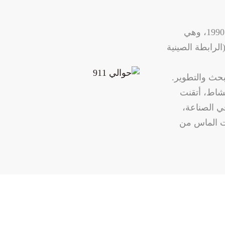
تأسست شركة Boreas في مدينة تشنغتشو بمقاطعة خنان عام 1990، وهي
 تصنيع ماس صناعي محترفة وعضو تنفيذي في IDACN (الرابطة الصينية
ن الإنتاج والبحث والتطوير.
نشاط، أتقنت
في الصناعة،
تاج منتجات الماس من