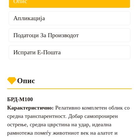
Опис
Апликација
Податоци За Производот
Испрати Е-Пошта
Степен/
60/70
70/80
80/100
100/12
Големина
Leave Your Message
Опис
М100
БРД-М100
Карактеристично:
БРД-М100
Карактеристично:
Релативно комплетен облик со
М200
средна транспарентност. Добар самопроѕирен
острење, средна цврстина на удар, идеална
рамнотежа помеѓу животниот век на алатот и
М500
Апликација: