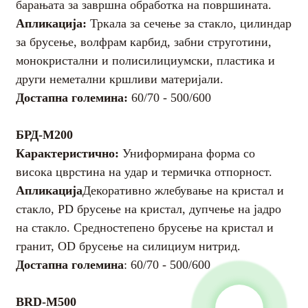
барањата за завршна обработка на површината.
Апликација:
Тркала за сечење за стакло, цилиндар
за брусење, волфрам карбид, забни струготини,
М700
монокристални и полисилициумски, пластика и
Достапна големина:
други неметални кршливи материјали.
Достапна големина:
60/70 - 500/600
Посебните барања можат да се прилагодат.
БРД-М200
=Достапно
Карактеристично:
БРД-М200
AI Helps Write
Карактеристично:
Униформирана форма со
Апликација
Индекс на перформанси
висока цврстина на удар и термичка отпорност.
Апликација
Декоративно жлебување на кристал и
Викерсовата тврдост
8000км/мм2-10000кг/
Send
стакло, PD брусење на кристал, дупчење на јадро
мм2
на стакло. Средностепено брусење на кристал и
Густина
3,52 см3
Достапна големина
гранит, OD брусење на силициум нитрид.
Јангов модул
850 ГПа
Достапна големина
: 60/70 - 500/600
BRD-M500
Топлинска
1200W/мк-2000W/мк
Карактеристично
BRD-M500
спроводливост