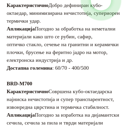
Карактеристично
Добро дефиниран кубо-
Хемиска стабилност
Нерастворлив во сите
октаедар, минимизирана нечистотија, супериорен
Апликација
киселини и бази
термички удар.
Апликација
Погодно за обработка на неметални
Отпорност на кршење
350Мпа
материјали како што се рубин, сафир,
1,0+/-0,1ppm/K (300k)
оптичко стакло, сечење на гранитни и керамички
Коефициент на
4,4+/-0,1ppm/K (1000K)
плочки, брусење на феритно јадро на мотор,
топлинска експанзија
Достапна големина
електронска индустрија и др.
Пуасонов однос
Пуасонов однос
Достапна големина
: 60/70 - 400/500
BRD-M700
Паралелизам
Паралелизам
Карактеристично
BRD-M700
Толеранција на
Толеранција на
Карактеристично
Совршена кубо-октаедарска
дебелина
дебелина
најниска нечистотија и супер транспарентност,
Апликација
извонредна цврстина и термичка стабилност.
Рапавост на
Рапавост на
Апликација
Погодно за изработка на дијамантски
површината на раст
површината на раст
сечила, сечила за пила и тврди материјали
Рапавост на
Рапавост на