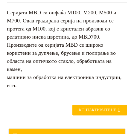
Серијата MBD ги опфаќа M100, M200, M500 и
M700. Оваа градирана серија на производи се
протега од M100, кој е кристален абразив со
релативно ниска цврстина, до MBD700.
Производите од серијата MBD се широко
користени за дупчење, брусење и полирање во
областа на оптичкото стакло, обработката на
камен,
машини за обработка на електроника индустрии,
итн.
.
КОНТАКТИРАЈТЕ НЕ