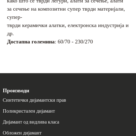
како што се тврди легури, алати за сечење, алати
површината на
површината на
за сечење на композитни супер тврди материјали,
нуклеација
нуклеација
супер-
Дебелината на
Дебелината на
тврди керамички алатки, електронска индустрија и
Достапна големина
стандардот
стандардот
др.
Достапна големина
: 60/70 - 230/270
Производи
Синтетички дијамантски прав
Поликристален дијамант
Дијамант од видлива класа
Обложен дијамант