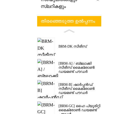
സ്ലറികളും
തിരഞ്ഞെടുത്ത ഉൽപ്പന്നം
BRM-DK സീരീസ്
[BRM-A] / ബ്ലോക്കി
സീരീസ് മൈക്രോൺ
ഡയമണ്ട് പൗഡർ
[BRM-B] ഷാർപ്പൻഡ്
സീരീസ് മൈക്രോൺ
ഡയമണ്ട് പൗഡർ
[BRM-GC] ഹൈ പ്യൂരിറ്റി
മൈക്രോൺ ഡയമണ്ട്