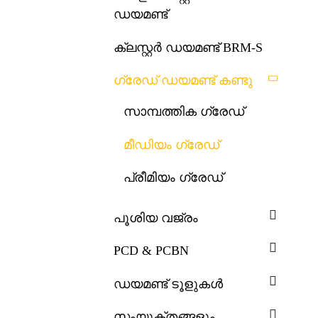
ഡയമണ്ട്
ക്ലസ്റ്റർ ഡയമണ്ട് BRM-S
ഗ്രേഡ് ഡയമണ്ട് കണ്ടു
സാമ്പത്തിക ഗ്രേഡ്
മീഡിയം ഗ്രേഡ്
പ്രീമിയം ഗ്രേഡ്
പൂശിയ വജ്രം
PCD & PCBN
ഡയമണ്ട് ടൂളുകൾ
സംയുക്തങ്ങളും