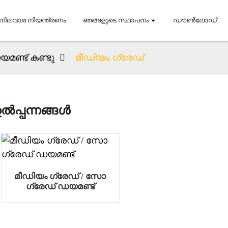
ിലവാര നിയന്ത്രണം
ഞങ്ങളുടെ സ്ഥാപനം
ഡൗൺലോഡ്
മണ്ട് കണ്ടു
മീഡിയം ഗ്രേഡ്
ൽപ്പന്നങ്ങൾ
മീഡിയം ഗ്രേഡ് / സോ
ഗ്രേഡ് ഡയമണ്ട്