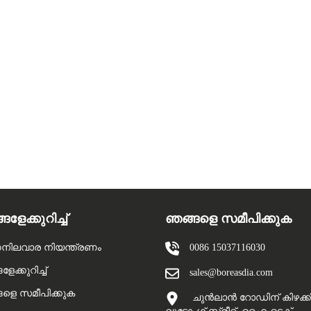
ളേക്കുറിച്ച്
ഞങ്ങളെ സമീപിക്കുക
നിലവാര നിയന്ത്രണം
0086 15037116030
േക്കുറിച്ച്
sales@boreasdia.com
ളെ സമീപിക്കുക
ചുൻലാൻ റോഡിന് കിഴക്ക്