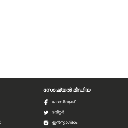
സോഷ്യൽ മീഡിയ
ഫേസ്ബുക്ക്
ട്വിറ്റർ
,
ഇൻസ്റ്റാഗ്രാം