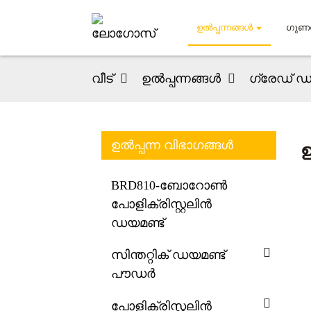
ഉൽപ്പന്നങ്ങൾ
ഗുണന
വീട്
ഉൽപ്പന്നങ്ങൾ
ഗ്രേഡ് ഡയ
ഉൽപ്പന്ന വിഭാഗങ്ങൾ
ഉ
BRD810-ബോറോൺ
പോളിക്രിസ്റ്റലിൻ
ഡയമണ്ട്
സിന്തറ്റിക് ഡയമണ്ട്
പൗഡർ
പോളിക്രിസ്റ്റലിൻ