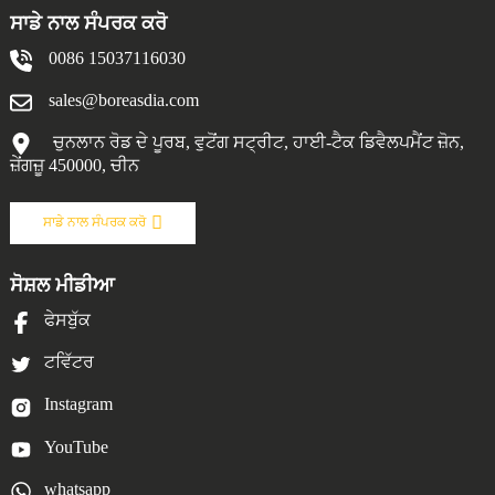
ਸਾਡੇ ਨਾਲ ਸੰਪਰਕ ਕਰੋ
0086 15037116030
sales@boreasdia.com
ਚੁਨਲਾਨ ਰੋਡ ਦੇ ਪੂਰਬ, ਵੁਟੋਂਗ ਸਟ੍ਰੀਟ, ਹਾਈ-ਟੈਕ ਡਿਵੈਲਪਮੈਂਟ ਜ਼ੋਨ,
ਜ਼ੇਂਗਜ਼ੂ 450000, ਚੀਨ
ਸਾਡੇ ਨਾਲ ਸੰਪਰਕ ਕਰੋ
ਸੋਸ਼ਲ ਮੀਡੀਆ
ਫੇਸਬੁੱਕ
ਟਵਿੱਟਰ
Instagram
YouTube
whatsapp