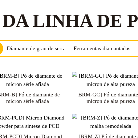
 DA LINHA DE
Diamante de grau de serra
Ferramentas diamantadas
ta de lapidação de diamante
mante de grau médio/grau de
BN (nitreto cúbico de boro
BRM-B] Pó de diamante de
Diamante de grau premium /
Cintas de lixa de diamante
[BRM-GC] Pó de diamante
mícron série afiada
policristalino)
serra
mícron de alta pureza
de serra
RM-PCD] Micron Diamond
Abrasivo de diamante
[BRM-Z] Pó de diamante 