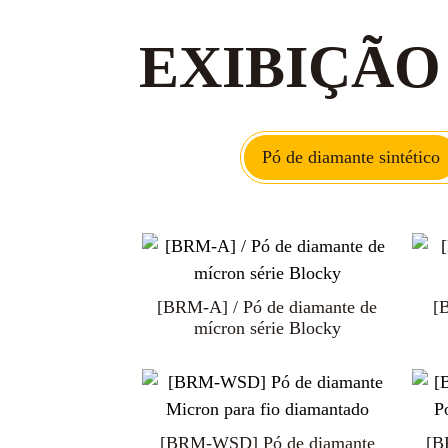
EXIBIÇÃO
Pó de diamante sintético
Pasta de lapidação de diamante
Diamante Policristalino
Pas
Diamante de grau econômico /
[BRM-A] / Pó de diamante de
Dia
PC
[
mícron série Blocky
grau de serra
Discos flap de diamante e CBN
[BRM-WSD] Pó de diamante
[B