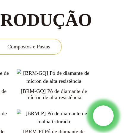
 PRODUÇÃO
Compostos e Pastas
Filme/Papel Diamante
 grau
/CBN
 de
[BRM-GQ] Pó de diamante de
mícron de alta resistência
de
[BRM-P] Pó de diamante de