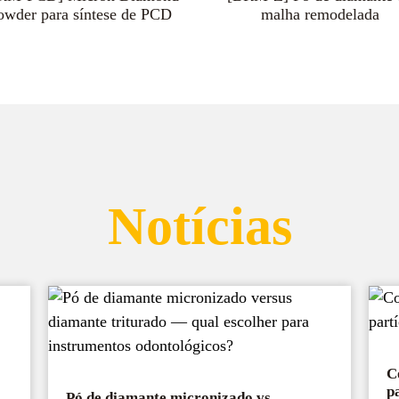
owder para síntese de PCD
galvanizado/CBN
malha remodelada
Notícias
C
p
Pó de diamante micronizado vs.