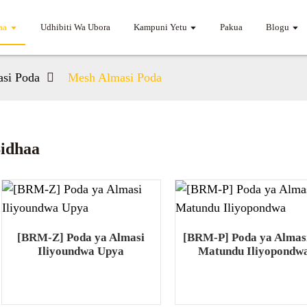
aa
Udhibiti Wa Ubora
Kampuni Yetu
Pakua
Blogu
asi Poda
Mesh Almasi Poda
idhaa
[BRM-Z] Poda ya Almasi
[BRM-P] Poda ya Almas
Iliyoundwa Upya
Matundu Iliyopondw