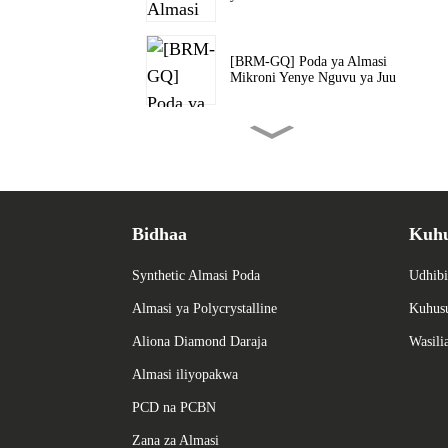
[BRM-GQ] Poda ya Almasi
Mikroni Yenye Nguvu ya Juu
[BRM-WSD] Poda ya Almasi
Mikroni kwa Waya ya Almasi
[BRM-PCD] Poda ya Almasi
Bidhaa
Kuhu
Mikroni kwa Usanisi wa
PCD
Synthetic Almasi Poda
Udhibi
Almasi ya Polycrystalline
Kuhusu
[BRM-Z] Poda ya Almasi
Iliyoundwa Upya
Aliona Diamond Daraja
Wasili
Almasi iliyopakwa
[BRM-P] Poda ya Almasi ya
PCD na PCBN
Matundu Iliyopondwa
Zana za Almasi