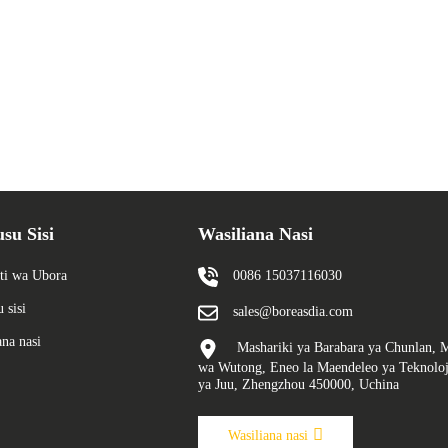
su Sisi
Wasiliana Nasi
ti wa Ubora
0086 15037116030
 sisi
sales@boreasdia.com
ana nasi
Mashariki ya Barabara ya Chunlan, 
wa Wutong, Eneo la Maendeleo ya Teknoloj
ya Juu, Zhengzhou 450000, Uchina
Wasiliana nasi