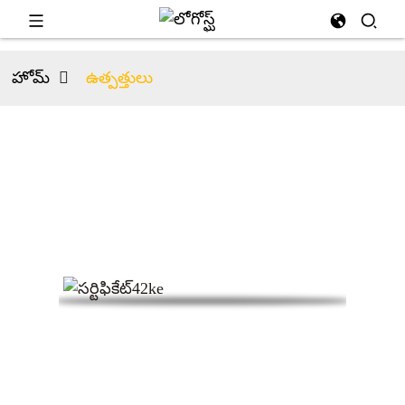
హోమ్
ఉత్పత్తులు
మా సర్టిఫికేట్