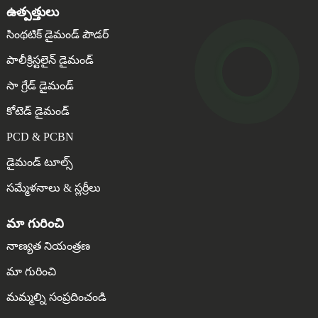
ఉత్పత్తులు
సింథటిక్ డైమండ్ పౌడర్
పాలీక్రిస్టలైన్ డైమండ్
సా గ్రేడ్ డైమండ్
కోటెడ్ డైమండ్
PCD & PCBN
డైమండ్ టూల్స్
సమ్మేళనాలు & స్లర్రీలు
మా గురించి
నాణ్యత నియంత్రణ
మా గురించి
మమ్మల్ని సంప్రదించండి