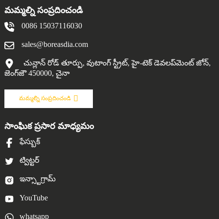
మమ్మల్ని సంప్రదించండి
0086 15037116030
sales@boreasdia.com
చున్లాన్ రోడ్ తూర్పు, వుటాంగ్ స్ట్రీట్, హై-టెక్ డెవలప్‌మెంట్ జోన్,
జెంగ్‌జౌ 450000, చైనా
మమ్మల్ని సంప్రదించండి
సాంఘిక ప్రసార మాధ్యమం
ఫేస్బుక్
ట్విట్టర్
ఇన్స్టాగ్రామ్
YouTube
whatsapp