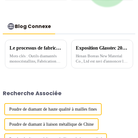
PCD
Blog Connexe
Le processus de fabrication et la technologie de meulage de précision des outils en diamant monocristallin
Exposition Glasstec 2024 à Düsseldorf-1
Mots clés : Outils diamantés
Henan Boreas New Material
monocristallins, Fabrication
Co., Ltd est ravi d'annoncer la
d'outils diamantés,
conclusion réussie de notre
Technologie de meulage
participation au prestigieux
diamanté, Pâte à polir
salon GlassTec 2024 à
diamantée, Outils de coupe de
Düsseldorf, en Allemagne.
précision, Meulage grossier et
Recherche Associée
fin diamanté, Matériaux extra-
durs...
Poudre de diamant de haute qualité à mailles fines
Poudre de diamant à liaison métallique de Chine