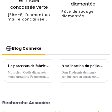
Pâte de rodage
[BRM-E] Diamant en
diamantée
maille concassée
verte
Blog Connexe
Le processus de fabrication et la technologie de meulage de précision des outils en diamant monocristallin
Amélioration du polissage des semi-conducteurs avec la poudre de diamant Boreas
Mots clés : Outils diamantés
Dans l'industrie des semi-
monocristallins, Fabrication
conducteurs en constante
d'outils diamantés,
évolution, une précision
Technologie de meulage
inégalée et une qualité de
diamanté, Pâte à polir
surface irréprochable sont
diamantée, Outils de coupe de
essentielles à la fabrication de
précision, Meulage grossier et
dispositifs de pointe. Henan
Recherche Associée
fin diamanté, Matériaux extra-
Boreas New Material Co., Ltd.,
durs...
une entreprise...