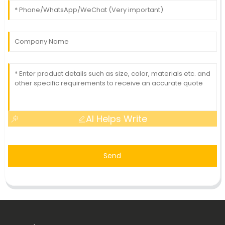
AI Helps Write
Send