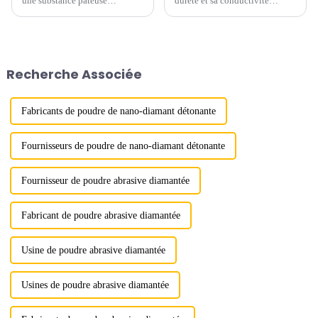
une substance pâteuse
dureté et sa conductivité
composée d'un abrasif
thermique exceptionnelles, est
diamanté et d'un liquide. Elle
un matériau essentiel dans de
est largement utilisée pour le
nombreuses applications
meulage et le polissage des
industrielles, notamment les
surfaces métalliques, des
abrasifs, les outils de coupe et
Recherche Associée
pierres précieuses et autres
de meulage. Les monocristal...
objets précieux.
Fabricants de poudre de nano-diamant détonante
Fournisseurs de poudre de nano-diamant détonante
Fournisseur de poudre abrasive diamantée
Fabricant de poudre abrasive diamantée
Usine de poudre abrasive diamantée
Usines de poudre abrasive diamantée