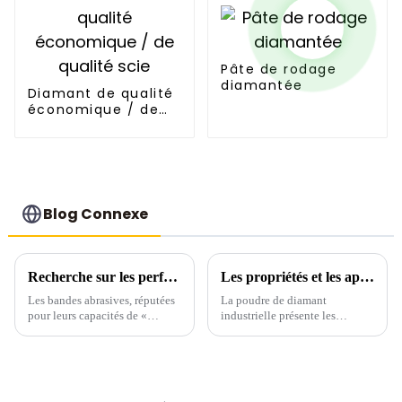
Pâte de rodage
diamantée
Diamant de qualité
économique / de
qualité scie
Blog Connexe
Recherche sur les performances de meulage des bandes abrasives en nitrure de bore cubique (CBN)
Les propriétés et les applications du diamant synthétique
Les bandes abrasives, réputées
La poudre de diamant
pour leurs capacités de «
industrielle présente les
meulage flexible universel »,
caractéristiques d'une stabilité
offrent de nombreux avantages
thermique élevée, d'une
par rapport aux abrasifs
stabilité chimique élevée, d'une
agglomérés (tels que les
bonne conductivité électrique,
meules), notamment une
de bonnes propriétés physiques