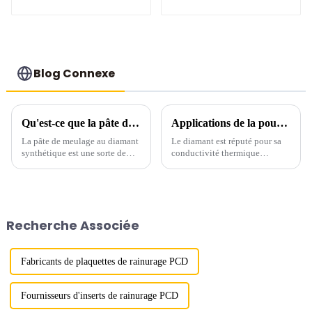
haute résistance
Blog Connexe
Qu'est-ce que la pâte de meulage diamantée ?
Applications de la poudre de diamant industrielle pour la conductivité thermique
La pâte de meulage au diamant
Le diamant est réputé pour sa
synthétique est une sorte de
conductivité thermique
pâte de meulage douce
exceptionnelle, plus de cinq
composée d'abrasifs en poudre
fois supérieure à celle du cuivre
de diamant de haute qualité
et plus de huit fois supérieure à
finement sélectionnés et de
celle de l'aluminium. La poudre
liants de pâte, de colorants, de
de diamant, obtenue par
Recherche Associée
conservateurs, d'arômes, etc.
broyage fin du diamant,...
Elle est adaptée...
Fabricants de plaquettes de rainurage PCD
Fournisseurs d'inserts de rainurage PCD