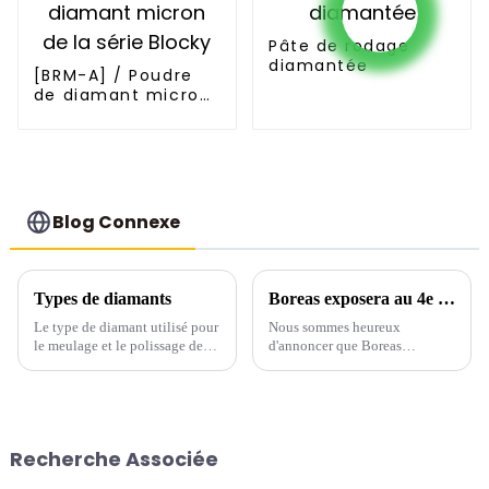
Pâte de rodage
diamantée
[BRM-A] / Poudre
de diamant micron
de la série Blocky
Blog Connexe
Types de diamants
Boreas exposera au 4e Salon international des abrasifs et du meulage de Chine 2017
Le type de diamant utilisé pour
Nous sommes heureux
le meulage et le polissage des
d'annoncer que Boreas
liquides a un impact
participera au salon
significatif sur les performances
international des abrasifs et du
du produit final. Les diamants
meulage de Chine 2015, l'un
industriels sont classés en
des événements les plus
diamants naturels et
prestigieux de l'industrie des
Recherche Associée
synthétiques.
abrasifs.