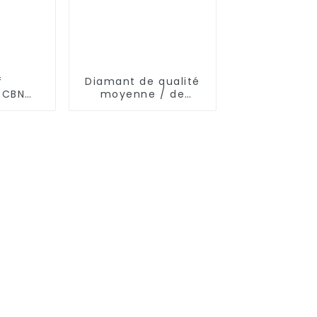
f
Diamant de qualité
/CBN
moyenne / de
ique
qualité scie