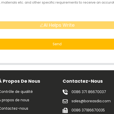
AI Helps Write
Send
À Propos De Nous
Contactez-Nous
Contrôle de qualité
0086 371 86670037
À propos de nous
sales@boreasdia.com
Contactez-nous
0086 37186670035