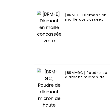
[BRM-E] Diamant en
maille concassée
verte
[BRM-GC] Poudre de
diamant micron de
haute pureté