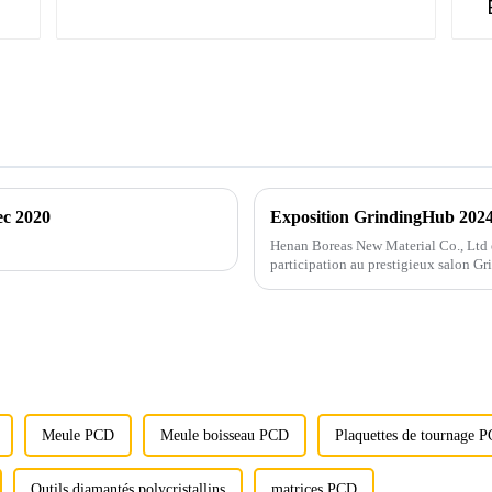
ec 2020
Exposition GrindingHub 2024 
Henan Boreas New Material Co., Ltd e
participation au prestigieux salon G
Meule PCD
Meule boisseau PCD
Plaquettes de tournage 
Outils diamantés polycristallins
matrices PCD