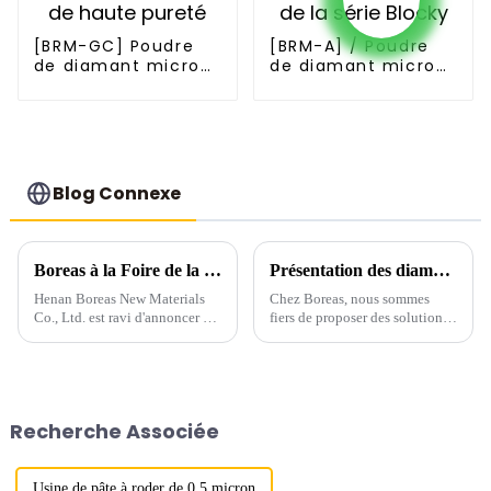
[BRM-GC] Poudre
[BRM-A] / Poudre
de diamant micron
de diamant micron
de haute pureté
de la série Blocky
Blog Connexe
Boreas à la Foire de la pierre Marmomac de Vérone 2019
Présentation des diamants en grappe de Boreas : révolutionner les applications industrielles
Henan Boreas New Materials
Chez Boreas, nous sommes
Co., Ltd. est ravi d'annoncer sa
fiers de proposer des solutions
participation au salon
de pointe au marché industriel.
Marmomac Verona Stone Fair
Notre innovation, Cluster
2019, un événement majeur
Diamonds, représente une
pour l'industrie de la pierre et
avancée significative dans la
du marbre. Ce salon de
technologie des diamants
Recherche Associée
renommée internationale…
synthétiques.
Usine de pâte à roder de 0,5 micron