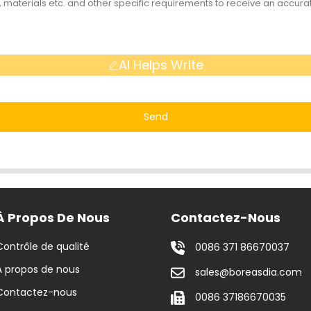
AI Helps Write
Send
À Propos De Nous
Contactez-Nous
Contrôle de qualité
0086 371 86670037
À propos de nous
sales@boreasdia.com
Contactez-nous
0086 37186670035