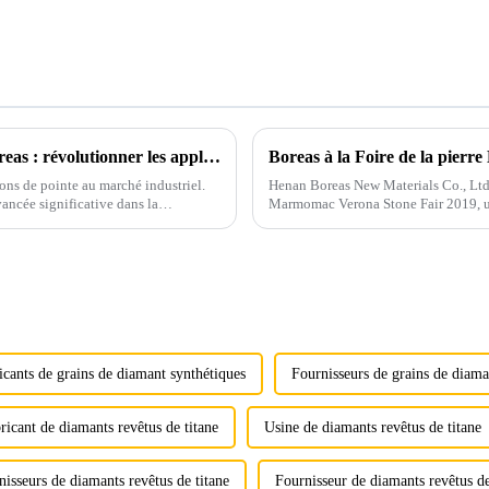
Présentation des diamants en grappe de Boreas : révolutionner les applications industrielles
Boreas à la Foire de la pier
ons de pointe au marché industriel.
Henan Boreas New Materials Co., Ltd. 
ancée significative dans la
Marmomac Verona Stone Fair 2019, un 
marbre. Ce salon de renommée inter
icants de grains de diamant synthétiques
Fournisseurs de grains de diama
ricant de diamants revêtus de titane
Usine de diamants revêtus de titane
nisseurs de diamants revêtus de titane
Fournisseur de diamants revêtus de