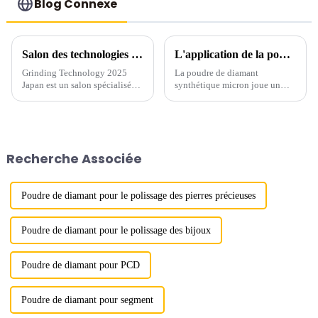
Blog Connexe
Salon des technologies de meulage 2025 Japon
L'application de la poudre de diamant synthétique industrielle Boreas
Grinding Technology 2025
La poudre de diamant
Japan est un salon spécialisé
synthétique micron joue un
dans les solutions avancées de
rôle crucial dans de nombreux
rectification, de polissage et
secteurs, de la fabrication de
d'usinage de précision. Il
lunettes à la fabrication de
permet aux entreprises
semi-conducteurs. Disponible
d'exposer leurs dernières
dans des tailles allant de 0,1
Recherche Associée
innovations.
micron à 40 microns,…
Poudre de diamant pour le polissage des pierres précieuses
Poudre de diamant pour le polissage des bijoux
Poudre de diamant pour PCD
Poudre de diamant pour segment