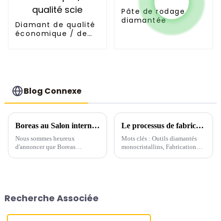
Pâte de rodage
diamantée
Diamant de qualité
économique / de
qualité scie
Blog Connexe
Boreas au Salon international des abrasifs et du meulage de Chine 2015
Le processus de fabrication et la technologie de meulage de précision des outils en diamant monocristallin
Nous sommes heureux
Mots clés : Outils diamantés
d'annoncer que Boreas
monocristallins, Fabrication
participera au salon
d'outils diamantés,
international des abrasifs et du
Technologie de meulage
meulage de Chine 2015, l'un
diamanté, Pâte à polir
des événements les plus
diamantée, Outils de coupe de
prestigieux de l'industrie des
précision, Meulage grossier et
Recherche Associée
abrasifs.
fin diamanté, Matériaux extra-
durs...