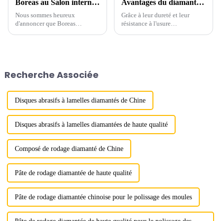
Boreas au Salon international des abrasifs et du meulage de Chine 2015
Avantages du diamant polycristallin (PCD) dans l'industrie de la découpe et du traitement du verre
Nous sommes heureux
Grâce à leur dureté et leur
d'annoncer que Boreas
résistance à l'usure
participera au salon
extrêmement élevées, les
international des abrasifs et du
matériaux PCD conservent un
meulage de Chine 2015, l'un
tranchant affûté pendant de
des événements les plus
longues périodes lors de la
prestigieux de l'industrie des
découpe du verre. Cela réduit
Recherche Associée
abrasifs.
la fréquence de remplacement
des outils.
Disques abrasifs à lamelles diamantés de Chine
Disques abrasifs à lamelles diamantées de haute qualité
Composé de rodage diamanté de Chine
Pâte de rodage diamantée de haute qualité
Pâte de rodage diamantée chinoise pour le polissage des moules