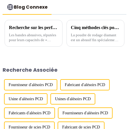
Blog Connexe
Recherche sur les performances de meulage des bandes abrasives en nitrure de bore cubique (CBN)
Cinq méthodes clés pour déterminer la qualité de la poudre de diamant
Les bandes abrasives, réputées
La poudre de rodage diamant
pour leurs capacités de «
est un abrasif fin spécialement
meulage flexible universel »,
conçu pour le polissage des
offrent de nombreux avantages
matériaux durs. Elle est
par rapport aux abrasifs
fabriquée à partir de cristaux de
agglomérés (tels que les
diamant synthétiques traités
meules), notamment une
par explosion et est disponible
Recherche Associée
génération de chaleur plus
en...
faible, ...
Fournisseur d'alésoirs PCD
Fabricant d'alésoirs PCD
Usine d'alésoirs PCD
Usines d'alésoirs PCD
Fabricants d'alésoirs PCD
Fournisseurs d'alésoirs PCD
Fournisseur de scies PCD
Fabricant de scies PCD