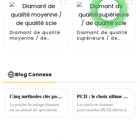
Diamant de qualité
Diamant de qualité
moyenne / de
supérieure / de
qualité scie
qualité scie
Blog Connexe
Cinq méthodes clés pour déterminer la qualité de la poudre de diamant
PCD : le choix ultime pour l'usinage de pièces en aluminium
La poudre de rodage diamant
Les outils en diamant
est un abrasif fin spécialement
polycristallin (PCD) offrent des
conçu pour le polissage des
avantages exceptionnels pour
matériaux durs. Elle est
l'usinage des pièces en
fabriquée à partir de cristaux de
aluminium, notamment une
diamant synthétiques traités
durée de vie prolongée et des
par explosion et est disponible
débits d'enlèvement de matière