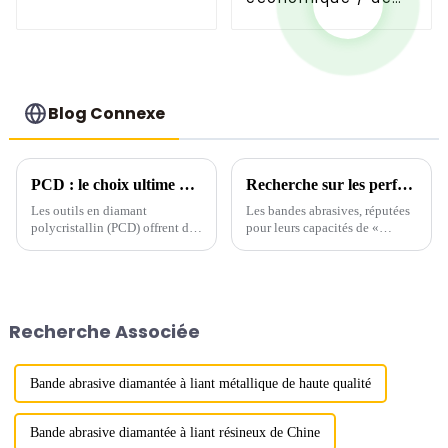
qualité scie
qualité scie
Blog Connexe
PCD : le choix ultime pour l'usinage de pièces en aluminium
Recherche sur les performances de meulage des bandes abrasives en nitrure de bore cubique (CBN)
Les outils en diamant
Les bandes abrasives, réputées
polycristallin (PCD) offrent des
pour leurs capacités de «
avantages exceptionnels pour
meulage flexible universel »,
l'usinage des pièces en
offrent de nombreux avantages
aluminium, notamment une
par rapport aux abrasifs
durée de vie prolongée et des
agglomérés (tels que les
débits d'enlèvement de matière
meules), notamment une
Recherche Associée
élevés. Cependant, leur coût
génération de chaleur plus
initial peut être élevé…
faible, ...
Bande abrasive diamantée à liant métallique de haute qualité
Bande abrasive diamantée à liant résineux de Chine