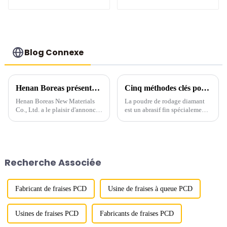
qualité scie
Blog Connexe
Henan Boreas présentera des produits innovants au 6e salon des abrasifs et du meulage à Zhengzhou
Cinq méthodes clés pour déterminer la qualité de la poudre de diamant
Henan Boreas New Materials
La poudre de rodage diamant
Co., Ltd. a le plaisir d'annoncer
est un abrasif fin spécialement
sa participation au 6e salon des
conçu pour le polissage des
abrasifs et du meulage, qui se
matériaux durs. Elle est
tiendra à Zhengzhou du 20 au
fabriquée à partir de cristaux de
22 septembre. Au cours de ces
diamant synthétiques traités
...
par explosion et est disponible
Recherche Associée
en...
Fabricant de fraises PCD
Usine de fraises à queue PCD
Usines de fraises PCD
Fabricants de fraises PCD