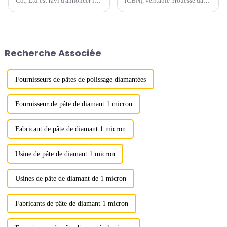
Co., Ltd est ravi d'annoncer la
(CBN), véritable prouesse dans
conclusion réussie de notre
le monde des matériaux
participation au prestigieux
abrasifs extra-durs, est devenu
salon GlassTec 2024 à
un élément clé des applications
Düsseldorf, en Allemagne.
industrielles modernes.
Synthétisé pour la première fois
Recherche Associée
en 1957 par des chercheurs de
l'American Institute of
Metallurgical and
Metallurgical Laboratory
Fournisseurs de pâtes de polissage diamantées
(AEM).
Fournisseur de pâte de diamant 1 micron
Fabricant de pâte de diamant 1 micron
Usine de pâte de diamant 1 micron
Usines de pâte de diamant de 1 micron
Fabricants de pâte de diamant 1 micron