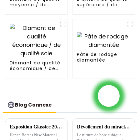
moyenne / de
supérieure / de
qualité scie
qualité scie
Pâte de rodage
diamantée
Diamant de qualité
économique / de
qualité scie
Blog Connexe
Exposition Glasstec 2024 à Düsseldorf-1
Dévoilement du miracle des abrasifs ultra-durs du nitrure de bore cubique
Henan Boreas New Material
Le nitrure de bore cubique