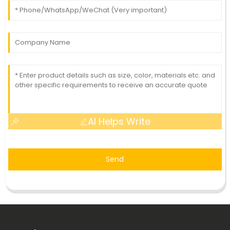
AI Helps Write
Send