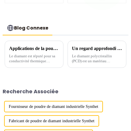
Blog Connexe
Applications de la poudre de diamant industrielle pour la conductivité thermique
Un regard approfondi sur le diamant polycristallin : propriétés, synthèse et applications
Le diamant est réputé pour sa
Le diamant polycristallin
conductivité thermique
(PCD) est un matériau
exceptionnelle, plus de cinq
remarquable qui combine la
fois supérieure à celle du cuivre
dureté impressionnante et la
et plus de huit fois supérieure à
résistance à l'usure du diamant
celle de l'aluminium. La poudre
monocristallin avec les
de diamant, obtenue par
avantages supplémentaires
Recherche Associée
broyage fin du diamant,...
d'une anisotropie et d'une
impa...
Fournisseur de poudre de diamant industrielle Synthet
Fabricant de poudre de diamant industrielle Synthet