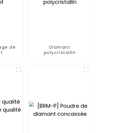
age de
Diamant
t
polycristallin