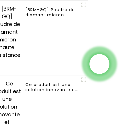
[BRM-GQ] Poudre de
diamant micron
haute résistance
Ce produit est une
solution innovante et
développée
indépendamment par
Boreas.