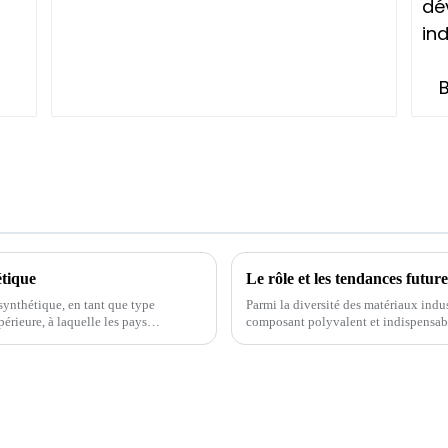
étique
Le rôle et les tendances futur
ynthétique, en tant que type
Parmi la diversité des matériaux ind
érieure, à laquelle les pays
composant polyvalent et indispensable
spectre d'applications. Mais quelle...