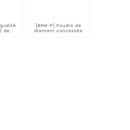
qualité
[BRM-P] Poudre de
/ de
diamant concassée
cie