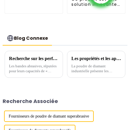
de haute pureté
solution innovante
et développée
indépendamment
par Boreas.
Blog Connexe
Recherche sur les performances de meulage des bandes abrasives en nitrure de bore cubique (CBN)
Les propriétés et les applications du diamant synthétique
Les bandes abrasives, réputées
La poudre de diamant
pour leurs capacités de «
industrielle présente les
meulage flexible universel »,
caractéristiques d'une stabilité
offrent de nombreux avantages
thermique élevée, d'une
par rapport aux abrasifs
stabilité chimique élevée, d'une
agglomérés (tels que les
bonne conductivité électrique,
meules), notamment une
de bonnes propriétés physiques
Recherche Associée
génération de chaleur plus
(résistance à la compression
faible, ...
élevée, bonne d...
Fournisseurs de poudre de diamant superabrasive