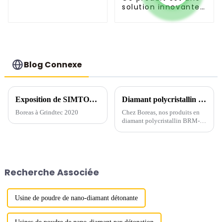
solution innovante
et développée
indépendamment
par Boreas.
Blog Connexe
Exposition de SIMTOS 2024 en Corée
Diamant polycristallin Boreas BRM-DK : leader du secteur en termes de précision et de performance
Boreas à Grindtec 2020
Chez Boreas, nos produits en
diamant polycristallin BRM-
DK subissent un traitement de
surface spécialisé. Cette
méthode innovante induit des
réactions chimiques à la surface
des particules de diamant,...
Recherche Associée
Usine de poudre de nano-diamant détonante