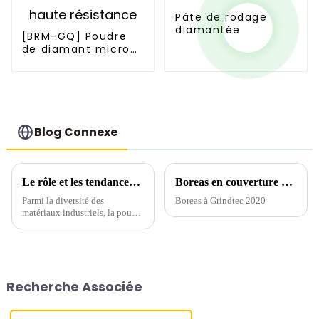
Pâte de rodage
diamantée
[BRM-GQ] Poudre
de diamant micron
haute résistance
Blog Connexe
Le rôle et les tendances futures de la poudre de diamant
Boreas en couverture du magazine GrindTec 2020
Parmi la diversité des
Boreas à Grindtec 2020
matériaux industriels, la poudre
de diamant s'impose comme un
composant polyvalent et
indispensable grâce à ses
propriétés exceptionnelles et à
son large spectre
Recherche Associée
d'applications. Mais quelle...