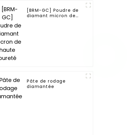
[BRM-GC] Poudre de
diamant micron de
haute pureté
Pâte de rodage
diamantée