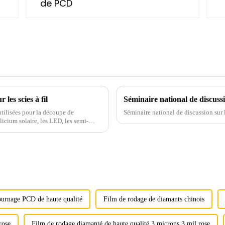
les scies à fil
Séminaire national de discuss
utilisées pour la découpe de
Séminaire national de discussion sur
licium solaire, les LED, les semi-
étiques et le verre optique. Ces
tournage PCD de haute qualité
Film de rodage de diamants chinois
rose
Film de rodage diamanté de haute qualité 3 microns 3 mil rose