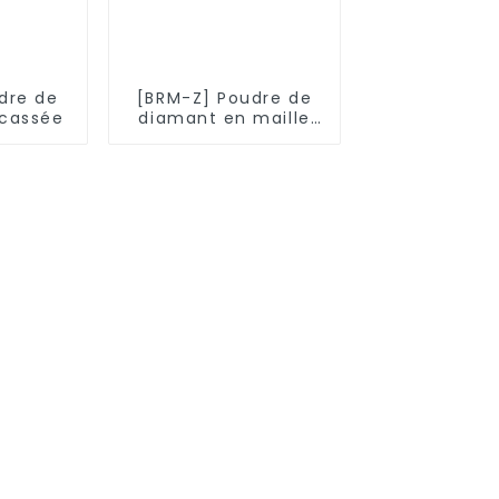
dre de
[BRM-Z] Poudre de
cassée
diamant en maille
remodelée