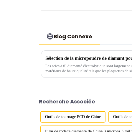
Blog Connexe
Sélection de la micropoudre de diamant pour 
Les scies à fil diamanté électrolytique sont largement 
matériaux de haute qualité tels que les plaquettes de si
conducteurs, les pierres précieuses, les matériaux magn
scies…
Recherche Associée
Outils de tournage PCD de Chine
Outils de 
Film de rodage diamanté de Chine 3 microns 3 mil 