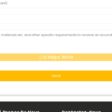
AI Helps Write
Send