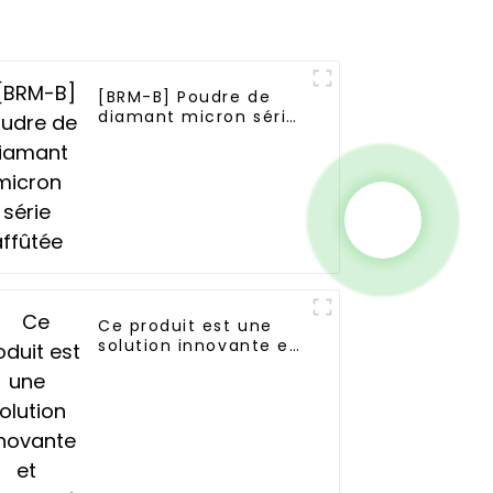
[BRM-B] Poudre de
diamant micron série
affûtée
Ce produit est une
solution innovante et
développée
indépendamment par
Boreas.