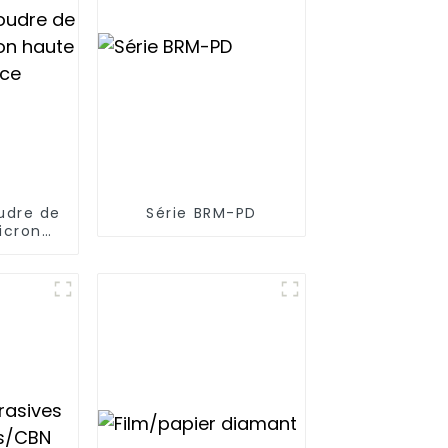
udre de
Série BRM-PD
icron
stance