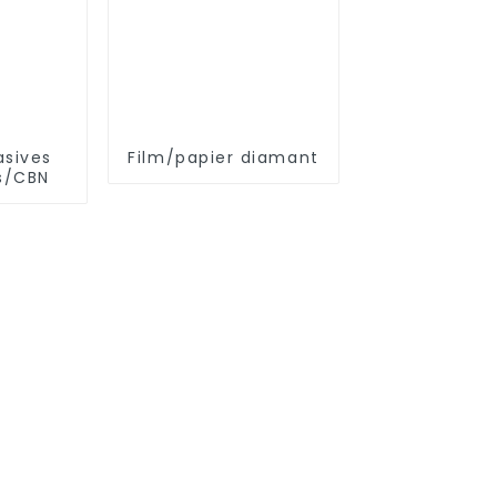
asives
Film/papier diamant
s/CBN