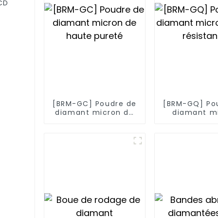
CD
[BRM-GC] Poudre de
[BRM-GQ] Po
diamant micron de
diamant m
haute pureté
haute rési