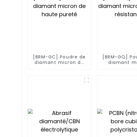
[BRM-GC] Poudre de
[BRM-GQ] Po
diamant micron de
diamant m
haute pureté
haute rési