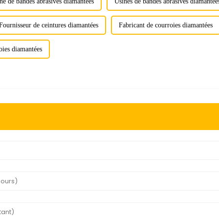
ne de bandes abrasives diamantées
Usines de bandes abrasives diamantée
Fournisseur de ceintures diamantées
Fabricant de courroies diamantées
oies diamantées