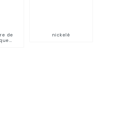
ure de
nickelé
ique
llin)