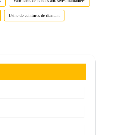
s
Fabricants de bandes abrasives diamantées
Usine de ceintures de diamant