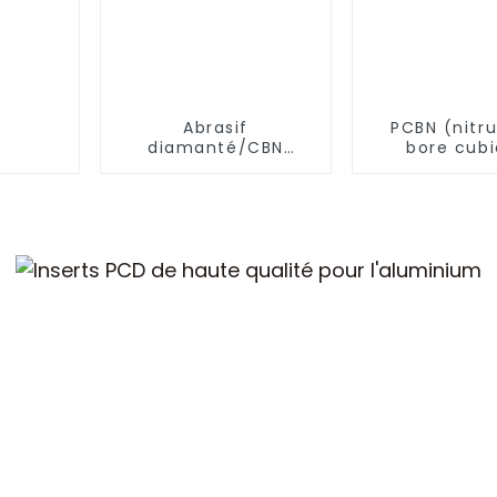
Abrasif
PCBN (nitr
diamanté/CBN
bore cub
électrolytique
polycrista