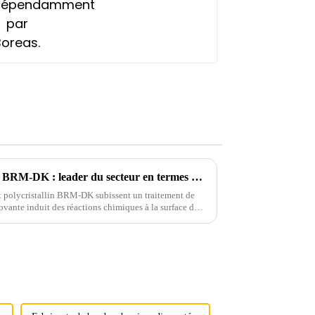
Diamant polycristallin Boreas BRM-DK : leader du secteur en termes de précision et de performance
t polycristallin BRM-DK subissent un traitement de
ovante induit des réactions chimiques à la surface des