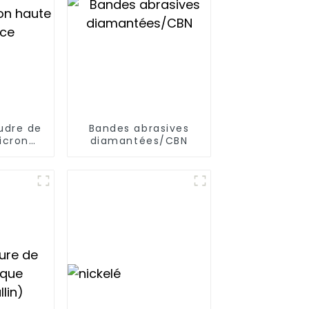
udre de
Bandes abrasives
icron
diamantées/CBN
stance