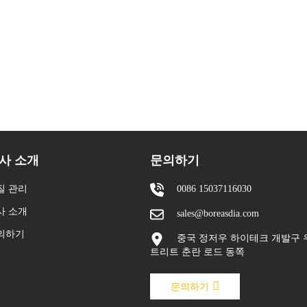
사 소개
문의하기
질 관리
0086 15037116030
사 소개
sales@boreasdia.com
의하기
중국 정저우 하이테크 개발구 
트리트 춘란 로드 동쪽
문의하기