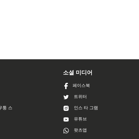
소셜 미디어
페이스북
트위터
우퉁 스
인스 타 그램
유튜브
왓츠앱