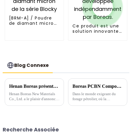
[BRM-A] / Poudre
de diamant micron
Ce produit est une
de la série Blocky
solution innovante
et développée
indépendamment
par Boreas.
Blog Connexe
Henan Boreas présentera des produits innovants au 6e salon des abrasifs et du meulage à Zhengzhou
Boreas PCBN Composites : révolutionner les performances du forage pétrolier
Henan Boreas New Materials
Dans le monde exigeant du
Co., Ltd. a le plaisir d'annoncer
forage pétrolier, où la
sa participation au 6e salon des
performance, la durabilité et
abrasifs et du meulage, qui se
l'efficacité sont primordiales,
tiendra à Zhengzhou du 20 au
les composites Boreas PCBN
22 septembre. Au cours de ces
(nitrure de bore cubique
...
polycristallin) se distinguent
Recherche Associée
comme une solution de choix