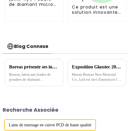
de diamant micron
Ce produit est une
de la série Blocky
solution innovante
et développée
indépendamment
par Boreas.
Blog Connexe
Boreas présente ses innovations au GrindTec 2023 à Leipzig
Exposition Glasstec 2024 à Düsseldorf-1
Boreas, fabricant leader de
Henan Boreas New Material
poudres de diamant
Co., Ltd est ravi d'annoncer la
synthétique depuis 1990, est
conclusion réussie de notre
ravi d'annoncer sa participation
participation au prestigieux
au très attendu salon GrindTec
salon GlassTec 2024 à
de Leipzig. En tant que leader
Düsseldorf, en Allemagne.
du secteur, nous...
Recherche Associée
Lame de tournage en cuivre PCD de haute qualité