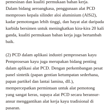
pemesinan dan kualiti permukaan bahan kerja.
sebagainya, di mana rintangan lelasan yang tinggi
Dalam bidang aeroangkasa, penggunaan alat PCD
dan jangka hayat yang panjang diperlukan.
memproses kepala silinder aloi aluminium (AlSi2),
AI Helps Write
kadar pemotongan lebih tinggi, dan hayat alat daripada
karbida bersimen untuk meningkatkan kira-kira 20 kali
ganda, kualiti permukaan bahan kerja juga bertambah
Send
baik.
(2) PCD dalam aplikasi industri pemprosesan kayu
Pemprosesan kayu juga merupakan bidang penting
dalam aplikasi alat PCD. Dengan perkembangan pesat
panel sintetik (papan gentian ketumpatan sederhana,
papan partikel dan lantai lamina, dll.),
mempercepatkan permintaan untuk alat pemotong
yang sangat keras, supaya alat PCD secara beransur-
ansur menggantikan alat kerja kayu tradisional di
pasaran.