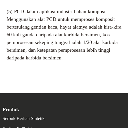
(5) PCD dalam aplikasi industri bahan komposit
Menggunakan alat PCD untuk memproses komposit
bertetulang gentian kaca, hayat alatnya adalah kira-kira
60 kali ganda daripada alat karbida bersimen, kos
pemprosesan sekeping tunggal ialah 1/20 alat karbida
bersimen, dan ketepatan pemprosesan lebih tinggi
daripada karbida bersimen.
LTM2200
Saiz butiran
Rintangan haus
Kekonduksian Elektrik
Kebolehgilingan
1μm
IIIIII
IIIIIIIII
IIIIIIIII
Ciri-ciri:
1. Saiz butir purata 1um.
Produk
2. Struktur butiran ultra halus LTM2200 sesuai
Serbuk Berlian Sintetik
untuk aplikasi di mana kemasan cermin diperlukan