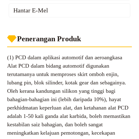
Hantar E-Mel
Leave Your Message
Penerangan Produk
(1) PCD dalam aplikasi automotif dan aeroangkasa
Alat PCD dalam bidang automotif digunakan
Alat pemotong PCD kosong disesuaikan untuk
terutamanya untuk memproses skirt omboh enjin,
memenuhi keperluan atau keperluan khas
lubang pin, blok silinder, kotak gear dan sebagainya.
pelanggan kami.
Oleh kerana kandungan silikon yang tinggi bagi
Kosong alat pemotong PCD digunakan
bahagian-bahagian ini (lebih daripada 10%), hayat
terutamanya untuk memotong dan memesin logam
perkhidmatan keperluan alat, dan ketahanan alat PCD
dan aloi bukan ferus seperti aloi SI/Al, aluminium,
adalah 1-50 kali ganda alat karbida, boleh memastikan
tembaga dan aloi yang serupa.
kestabilan saiz bahagian, dan boleh sangat
Ia juga digunakan untuk mesin bahan bukan logam
meningkatkan kelajuan pemotongan, kecekapan
seperti kayu, grafit, seramik, plastik, getah dan