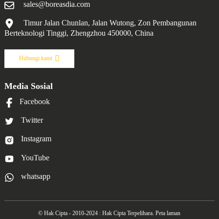
ketahanan terhadap lelasan dan cip.
sales@boreasdia.com
Aplikasi: Sesuai untuk memotong aloi aluminium
Timur Jalan Chunlan, Jalan Wutong, Zon Pembangunan
di mana kemasan permukaan yang tinggi
Berteknologi Tinggi, Zhengzhou 450000, China
diperlukan bersama rintangan haus yang lebih
tinggi.
Hubungi kami
Media Sosial
Facebook
LTM10
Twitter
Saiz butiran
Rintangan haus
Kekonduksian Elektrik
Kebolehgilingan
Instagram
10μm
IIIIIIIII
IIIIIII
IIIIIIIII
Ciri-ciri:
YouTube
1. Saiz bijirin purata 10μm.
whatsapp
2. LTM10 ialah gred PCD yang sesuai untuk
kebanyakan aplikasi di mana keseimbangan
keliatan dan rintangan haus yang baik diperlukan.
© Hak Cipta - 2010-2024 : Hak Cipta Terpelihara.
Peta laman